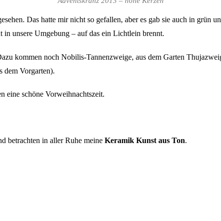
Adventskranz 2013 – hohe Kerzen
esehen. Das hatte mir nicht so gefallen, aber es gab sie auch in grün u
ut in unsere Umgebung – auf das ein Lichtlein brennt.
 Dazu kommen noch Nobilis-Tannenzweige, aus dem Garten Thujazweige
s dem Vorgarten).
n eine schöne Vorweihnachtszeit.
und betrachten in aller Ruhe meine
Keramik Kunst aus Ton
.