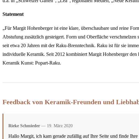
u.a. in „Schweizer Garten“, „Lea“, regionalen Medien, „Neue Keram
Statement
„Für Margit Hohenberger ist eine klare, überschaubare und reine For
Abstufung zusätzlich gesteigert. Form und Oberfläche verschmelzen
seit etwa 20 Jahren mit der Raku-Brenntechnik. Raku ist für sie imm
individuelle Keramik. Seit 2012 kombiniert Margit Hohenberger den kl
Keramik Kunst: Popart-Raku.
Feedback von Keramik-Freunden und Liebha
Rieke Schmieder
— 19. März 2020
Hallo Margit, ich kam gerade zufällig auf Ihre Seite und finde Ihr