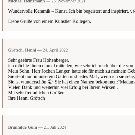
Michael Heinzmann
— 25. November 2021
Wundervolle Keramik – Kunst. Ich bin begeistert und inspiriert. 🙂
Liebe Grüße von einem Künstler-Kollegen.
Grötsch, Henni
— 24. April 2022
Sehr geehrte Frau Hohenberger,
ich möchte Ihnen einmal mitteilen, wie sehr ich mich über die von 
Mein Sohn, Herr Jochen Langer, hatte sie für mich zu meinem Gebur
Sie steht nun in unserem Garten und jedes Mal , wenn ich sie sehe,
Sie ist wunderschön 🤩. Sie hat einen Namen bekommen:“Madame Br
Vielen Dank und weiterhin viel Erfolg bei Ihrem Wirken .
Mit sehr freundlichen Grüßen
Ihre Henni Grötsch
Brunhilde Guni
— 21. Juli 2024