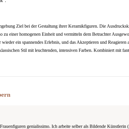
ik“.
mgebung Ziel bei der Gestaltung ihrer Keramikfiguren. Die Ausdrucksk
 so zu einer homogenen Einheit und vermitteln dem Betrachter Ausgew
er wieder ein spannendes Erlebnis, und das Akzeptieren und Reagieren 
assischen Stil mit leuchtenden, intensiven Farben. Kombiniert mit fan
bern
e Frauenfiguren genialissimo. Ich arbeite selber als Bildende Künstleri