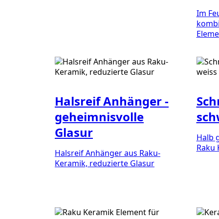
Im Fe
kombi
Eleme
Halsreif Anhänger -
Sch
geheimnisvolle
sch
Glasur
Halb g
Raku 
Halsreif Anhänger aus Raku-
Keramik, reduzierte Glasur