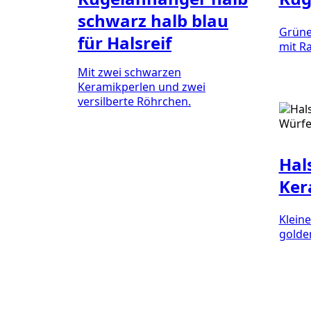
schwarz halb blau
Grüne
für Halsreif
mit R
Mit zwei schwarzen
Keramikperlen und zwei
versilberte Röhrchen.
Hal
Ker
Klein
golde