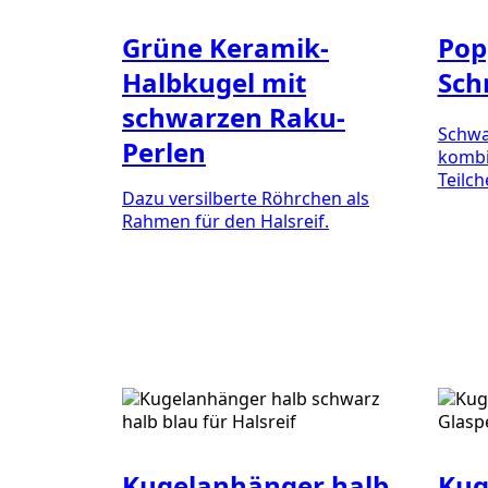
Grüne Keramik-
Pop
Halbkugel mit
Sch
schwarzen Raku-
Schwa
Perlen
kombi
Teilch
Dazu versilberte Röhrchen als
Rahmen für den Halsreif.
Kugelanhänger halb
Kug