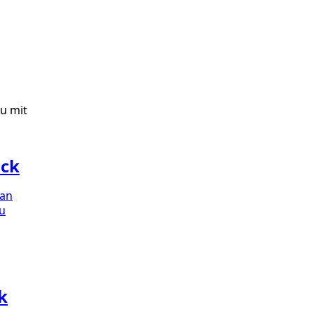
uck
can
u
k