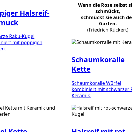
Wenn die Rose selbst s
piger Halsreif-
schmückt,
schmückt sie auch d
muck
Garten.
(Friedrich Rückert)
rze Raku-Kugel
niert mit poppigen
en.
Schaumkoralle
Kette
Schaumkoralle Würfel
kombiniert mit schwarzer
Keramik.
el Kette
Halsreif mit rot-