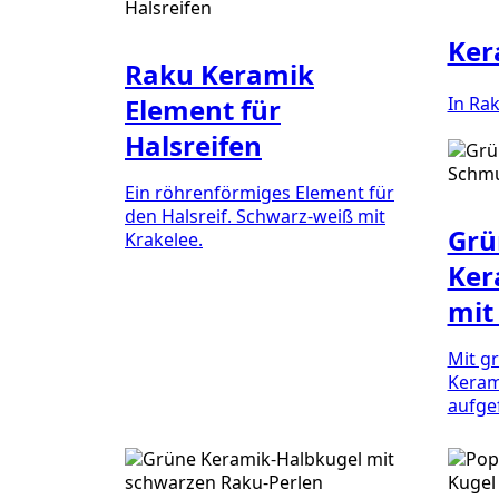
Ker
Raku Keramik
Element für
In Ra
Halsreifen
Ein röhrenförmiges Element für
den Halsreif. Schwarz-weiß mit
Grü
Krakelee.
Ker
mit
Mit g
Keram
aufgef