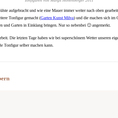
Tonfiguren von Margit Hohenberger 2011
lste aufgebracht und wie eine Mauer immer weiter nach oben gearbeite
eitere Tonfigur gemacht (
Garten Kunst Milva
) und die machen sich im G
en und Garten in Einklang bringen. Nur so nebenbei 🙂 angemerkt.
r Arbeit. Die letzten Tage haben wir bei superschönem Wetter unseren e
oße Tonfigur selber machen kann.
bern