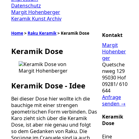
Datenschutz
Margit Hohenberger
Keramik Kunst Archiv
Home
>
Raku Keramik
> Keramik Dose
Kontakt
Margit
Keramik Dose
Hohenber
ger
Quetsche
nweg 129
95030 Hof
Keramik Dose - Idee
09281/ 610
644
Anfrage
Bei dieser Dose hier wollte ich die
senden →
bauchige mit einer strengen
geometrischen Form verbinden. Das
Keramik
Karo zieht sich über die
Keramik
Dose
Dose
, ist aber nie genau und folgt
so dem Gedanken von Raku. Die
Eine
Sprünge im Craquele sind ja auch